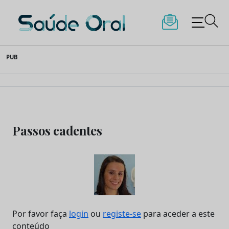
Saúde Oral
Skip
PUB
to
content
Passos cadentes
Por favor faça
login
ou
registe-se
para aceder a este
conteúdo