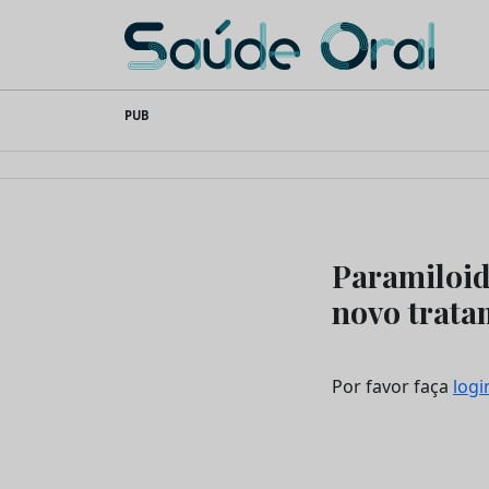
Saúde Oral
Skip
PUB
to
content
Paramiloid
novo trata
Por favor faça
logi