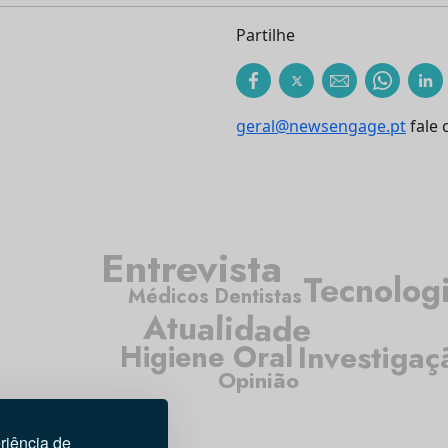
Partilhe
geral@newsengage.pt
fale 
Entrevista
Tecnolog
Médicos Dentistas
Atualidade
Investigaç
Higiene Oral
Opinião
riência de