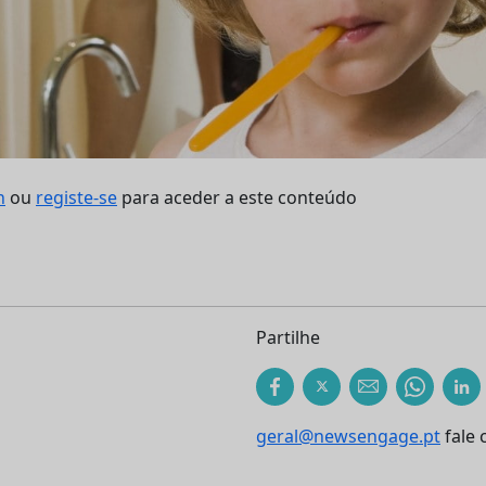
n
ou
registe-se
para aceder a este conteúdo
Partilhe
geral@newsengage.pt
fale 