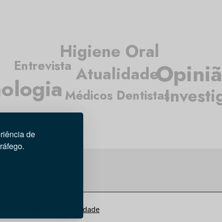
Higiene Oral
Entrevista
Opini
Atualidade
ologia
Investi
Médicos Dentistas
riência de
tráfego.
okies
|
Política de privacidade