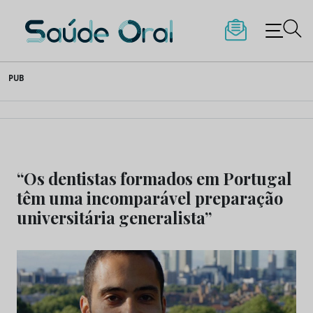
Saúde Oral
Skip
PUB
to
content
“Os dentistas formados em Portugal
têm uma incomparável preparação
universitária generalista”