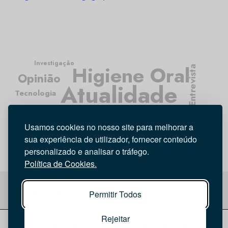
Investigação
Higiene Oral
Entrevista
Opinião
Atualidade
Tecnologia
Médicos Dentistas
Usamos cookies no nosso site para melhorar a
sua experiência de utilizador, fornecer conteúdo
personalizado e analisar o tráfego.
Política de Cookies.
Permitir Todos
Rejeitar
© 2026 Saúde Oral
Ficha Técnica
|
Política de Cookies
|