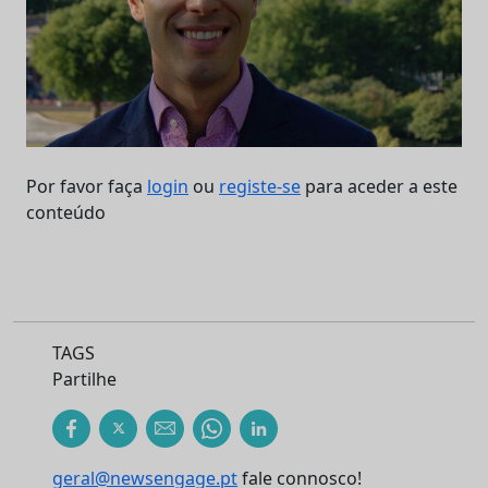
Por favor faça
login
ou
registe-se
para aceder a este
conteúdo
TAGS
Partilhe
geral@newsengage.pt
fale connosco!