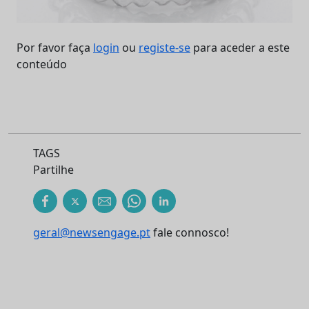
Por favor faça
login
ou
registe-se
para aceder a este
conteúdo
TAGS
Partilhe
geral@newsengage.pt
fale connosco!