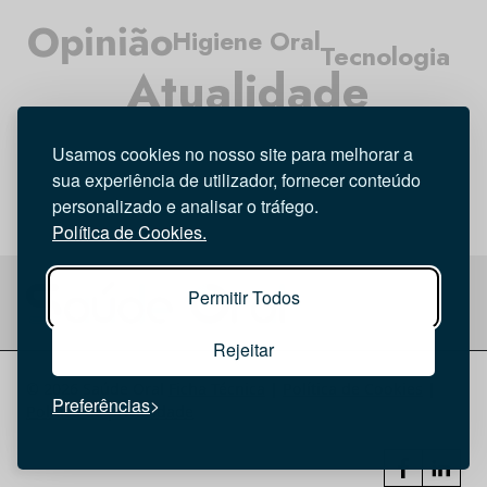
Opinião
Higiene Oral
Tecnologia
Atualidade
Médicos Dentistas
Investigação
Entrevista
Usamos cookies no nosso site para melhorar a
sua experiência de utilizador, fornecer conteúdo
personalizado e analisar o tráfego.
Política de Cookies.
Permitir Todos
Rejeitar
© 2026 Saúde Oral
Ficha Técnica
|
Política de Cookies
|
Preferências
Política de privacidade