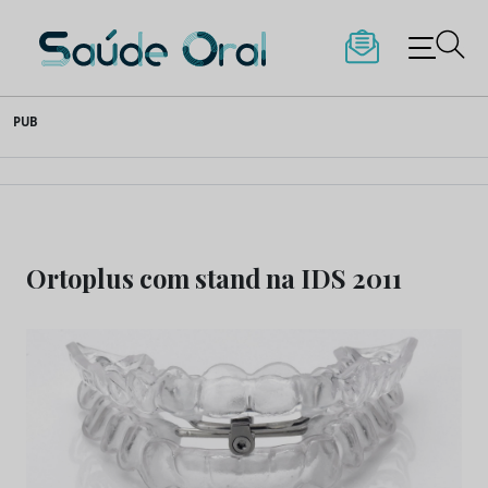
Saúde Oral
Skip
PUB
to
content
Ortoplus com stand na IDS 2011