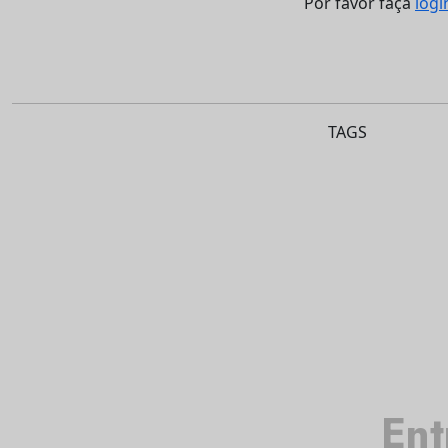
Por favor faça
logi
TAGS
Ent