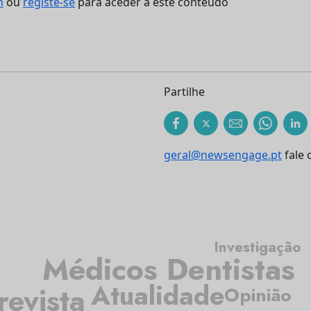
n
ou
registe-se
para aceder a este conteúdo
Partilhe
geral@newsengage.pt
fale 
Investigação
Médicos Dentistas
Atualidade
revista
Opinião