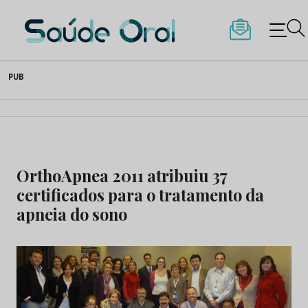
Saúde Oral
Skip
PUB
to
content
OrthoApnea 2011 atribuiu 37
certificados para o tratamento da
apneia do sono