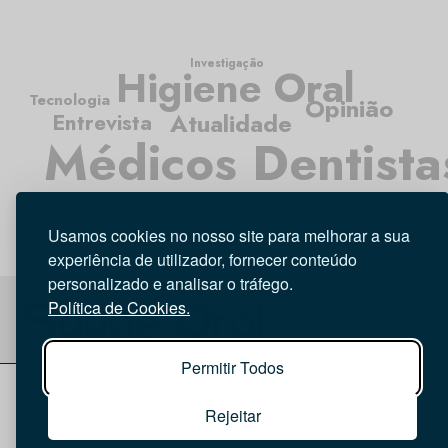
Investigação
Higiene Oral
Tecnologia
Opinião
Atualidade
Entrevista
Médicos Dentista
Usamos cookies no nosso site para melhorar a sua
experiência de utilizador, fornecer conteúdo
personalizado e analisar o tráfego.
Política de Cookies.
Permitir Todos
© 2026 Saúde Oral
Ficha Técnica
|
Política de Cookies
|
Rejeitar
Política de privacidade