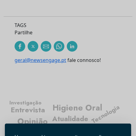
TAGS
Partilhe
geral@newsengage.pt
fale connosco!
Investigação
Higiene Oral
Tecnologia
Entrevista
Atualidade
Opinião
Médicos Dentistas