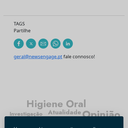
TAGS
Partilhe
geral@newsengage.pt
fale connosco!
Higiene Oral
Opinião
Atualidade
Investigação
Médicos Dentistas