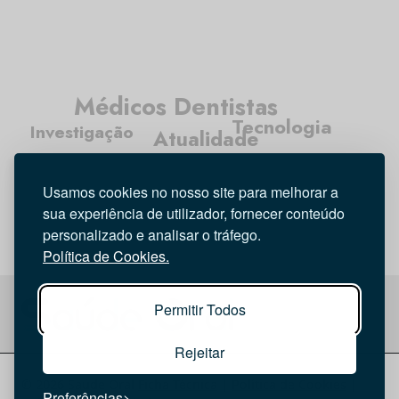
Médicos Dentistas
Tecnologia
Investigação
Atualidade
Higiene Oral
Opinião
Usamos cookies no nosso site para melhorar a
Entrevista
sua experiência de utilizador, fornecer conteúdo
personalizado e analisar o tráfego.
Política de Cookies.
Permitir Todos
Rejeitar
© 2026 Saúde Oral
Ficha Técnica
|
Política de Cookies
|
Preferências