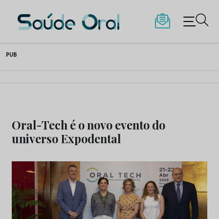
Saúde Oral
Skip
PUB
to
content
Oral-Tech é o novo evento do
universo Expodental