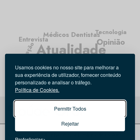
Tecnologia
Médicos Dentistas
Entrevista
Opinião
Atualidade
Investigação
Higiene Oral
Usamos cookies no nosso site para melhorar a
sua experiência de utilizador, fornecer conteúdo
personalizado e analisar o tráfego.
Política de Cookies.
Permitir Todos
Rejeitar
© 2026 Saúde Oral
Ficha Técnica
|
Política de Cookies
|
Preferências