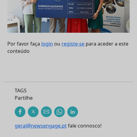
Por favor faça
login
ou
registe-se
para aceder a este
conteúdo
TAGS
Partilhe
geral@newsengage.pt
fale connosco!