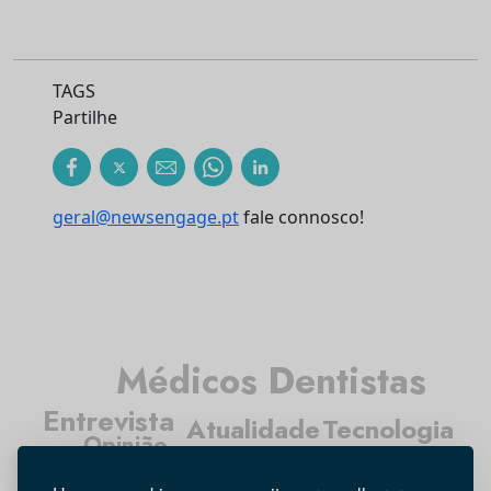
TAGS
Partilhe
geral@newsengage.pt
fale connosco!
Médicos Dentistas
Entrevista
Atualidade
Tecnologia
Opinião
Higiene Oral
Investigação