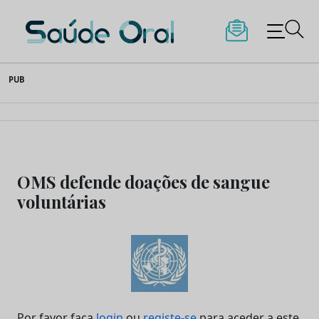
Saúde Oral
Skip
PUB
to
content
OMS defende doações de sangue
voluntárias
Por favor faça
login
ou
registe-se
para aceder a este