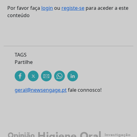
Por favor faça
login
ou
registe-se
para aceder a este
conteúdo
TAGS
Partilhe
geral@newsengage.pt
fale connosco!
Higiene Oral
Opinião
Investigação