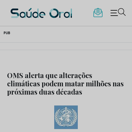
Saúde Oral
Skip
PUB
to
content
OMS alerta que alterações
climáticas podem matar milhões nas
próximas duas décadas