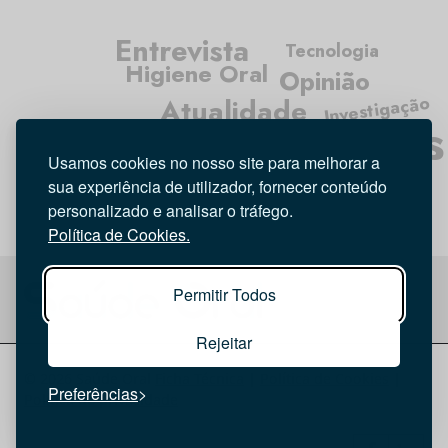
Entrevista
Tecnologia
Higiene Oral
Opinião
Investigação
Atualidade
Médicos Dentistas
Usamos cookies no nosso site para melhorar a
sua experiência de utilizador, fornecer conteúdo
personalizado e analisar o tráfego.
Política de Cookies.
Permitir Todos
Rejeitar
© 2026 Saúde Oral
Ficha Técnica
|
Política de Cookies
|
Preferências
Política de privacidade