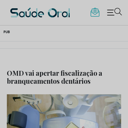
Saúde Oral
Skip
PUB
to
content
OMD vai apertar fiscalização a
branqueamentos dentários