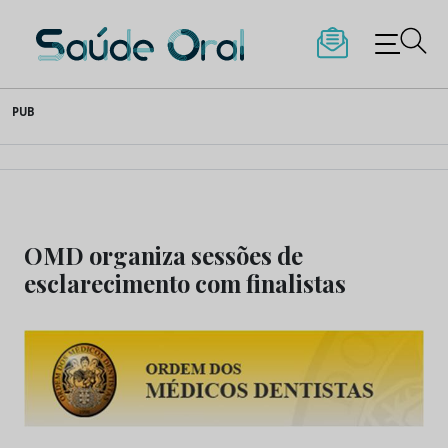
Saúde Oral
Skip
PUB
to
content
OMD organiza sessões de
esclarecimento com finalistas