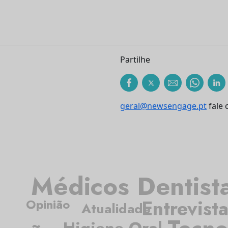
Partilhe
geral@newsengage.pt
fale 
Médicos Dentist
Entrevist
Opinião
Atualidade
Higiene Oral