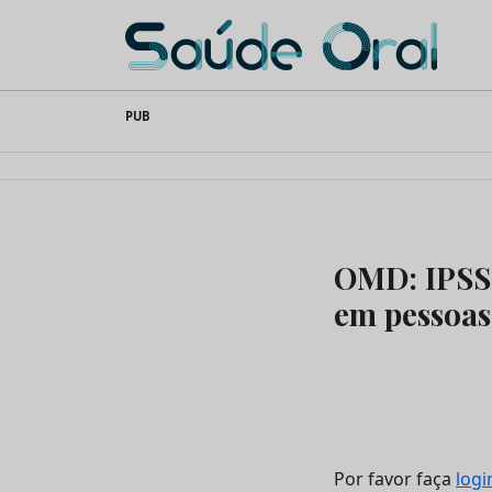
Saúde Oral
Skip
PUB
to
content
OMD: IPSS 
em pessoas
Por favor faça
logi