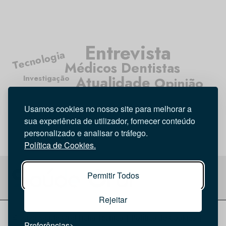
Entrevista
Tecnologia
Médicos Dentistas
Atualidade
Investigação
Opinião
Higiene Oral
Usamos cookies no nosso site para melhorar a
sua experiência de utilizador, fornecer conteúdo
personalizado e analisar o tráfego.
Política de Cookies.
Permitir Todos
Rejeitar
© 2026 Saúde Oral
Ficha Técnica
|
Política de Cookies
|
Preferências