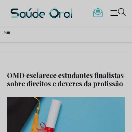
Saúde Oral
Skip
PUB
to
content
OMD esclarece estudantes finalistas
sobre direitos e deveres da profissão