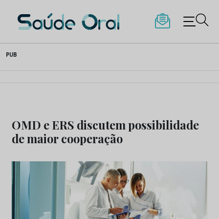
Saúde Oral
Skip
PUB
to
content
OMD e ERS discutem possibilidade
de maior cooperação