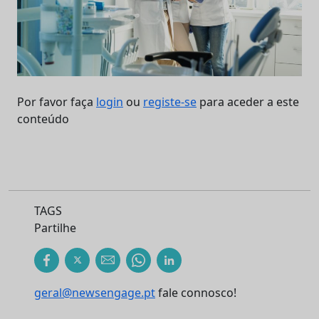
Por favor faça
login
ou
registe-se
para aceder a este
conteúdo
TAGS
Partilhe
geral@newsengage.pt
fale connosco!