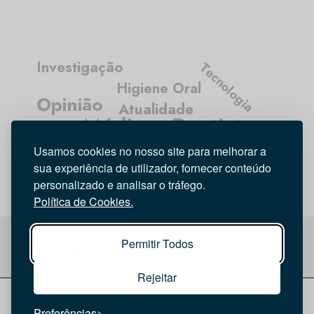
Investigação
Tecnologia
Higiene Oral
Opinião
Atualidade
Médicos Dentistas
Entrevista
Usamos cookies no nosso site para melhorar a
sua experiência de utilizador, fornecer conteúdo
personalizado e analisar o tráfego.
Política de Cookies.
Permitir Todos
Rejeitar
© 2026 Saúde Oral
Ficha Técnica
|
Política de Cookies
|
Preferências