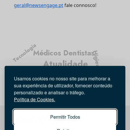
geral@newsengage.pt
fale connosco!
Tecnologia
Médicos Dentistas
Higiene Oral
Atualidade
Opinião
Entrevista
Usamos cookies no nosso site para melhorar a
Investigação
sua experiência de utilizador, fornecer conteúdo
personalizado e analisar o tráfego.
Política de Cookies.
Permitir Todos