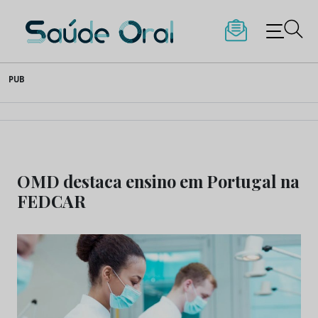
Saúde Oral
Skip
PUB
to
content
OMD destaca ensino em Portugal na
FEDCAR