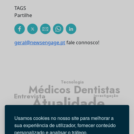
TAGS
Partilhe
geral@newsengage.pt
fale connosco!
Tecnologia
Médicos Dentistas
Entrevista
Investigação
Atualidade
Higiene Oral
Opinião
Usamos cookies no nosso site para melhorar a
sua experiência de utilizador, fornecer conteúdo
personalizado e analisar o tráfego.