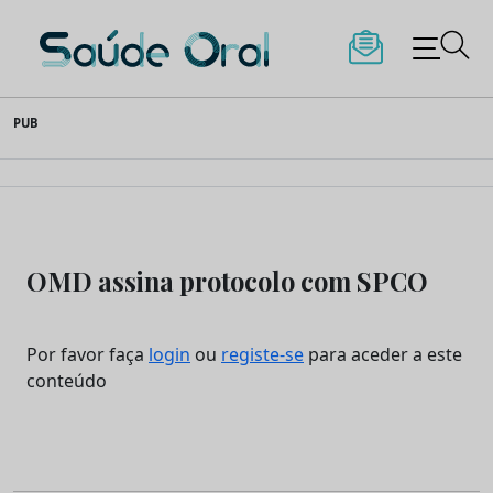
Saúde Oral
Skip
PUB
to
content
OMD assina protocolo com SPCO
Por favor faça
login
ou
registe-se
para aceder a este
conteúdo