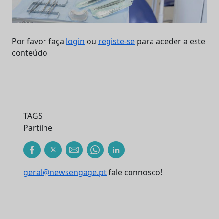
Por favor faça
login
ou
registe-se
para aceder a este
conteúdo
TAGS
Partilhe
geral@newsengage.pt
fale connosco!