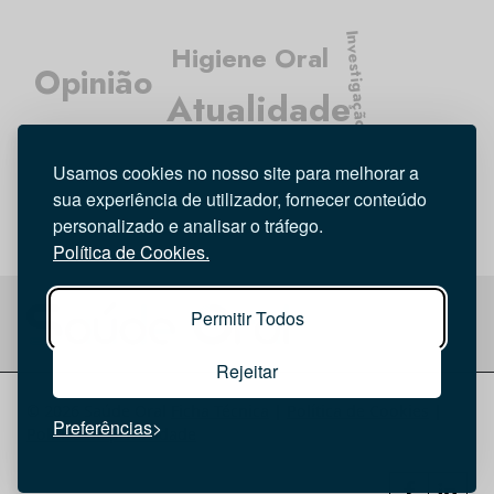
Investigação
Higiene Oral
Opinião
Atualidade
Médicos Dentistas
Entrevista
Usamos cookies no nosso site para melhorar a
Tecnologia
sua experiência de utilizador, fornecer conteúdo
personalizado e analisar o tráfego.
Política de Cookies.
Permitir Todos
Rejeitar
© 2026 Saúde Oral
Ficha Técnica
|
Política de Cookies
|
Preferências
Política de privacidade