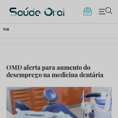
Saúde Oral
Skip
PUB
to
content
OMD alerta para aumento do
desemprego na medicina dentária