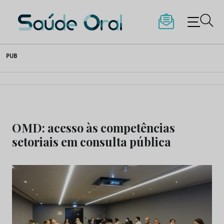
Saúde Oral
Skip
PUB
to
content
OMD: acesso às competências
setoriais em consulta pública