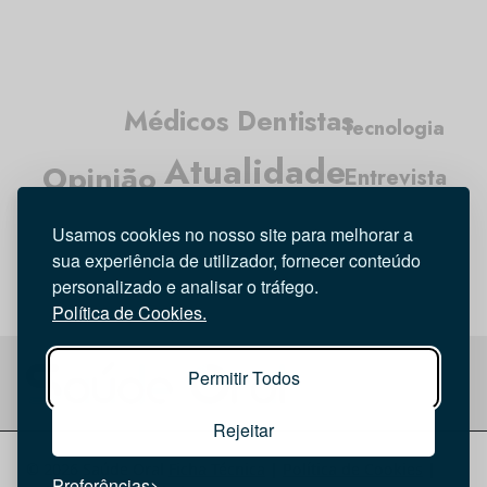
Médicos Dentistas
Tecnologia
Atualidade
Opinião
Entrevista
Higiene Oral
Usamos cookies no nosso site para melhorar a
Investigação
sua experiência de utilizador, fornecer conteúdo
personalizado e analisar o tráfego.
Política de Cookies.
Permitir Todos
Rejeitar
© 2026 Saúde Oral
Ficha Técnica
|
Política de Cookies
|
Preferências