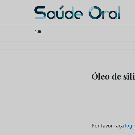
Saúde Oral
Skip
PUB
to
content
Óleo de si
Por favor faça
logi