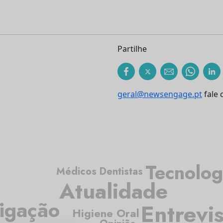
Partilhe
geral@newsengage.pt
fale 
Tecnolog
Médicos Dentistas
Atualidade
tigação
Entrevis
Higiene Oral