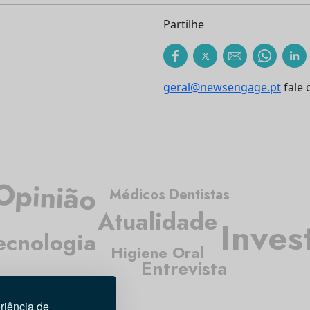
Partilhe
geral@newsengage.pt
fale 
Opinião
Médicos Dentistas
Atualidade
Inves
ecnologia
Higiene Oral
Entrevista
riência de