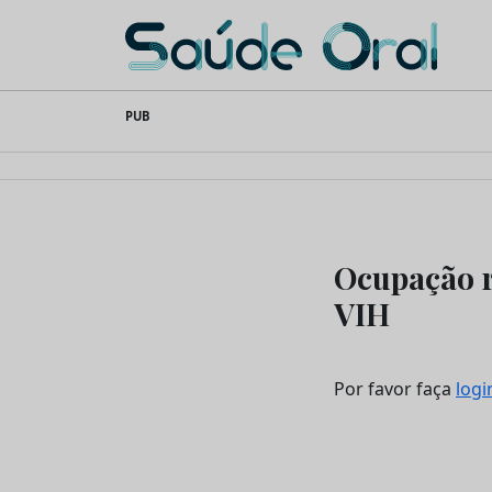
Saúde Oral
Skip
PUB
to
content
Ocupação r
VIH
Por favor faça
logi