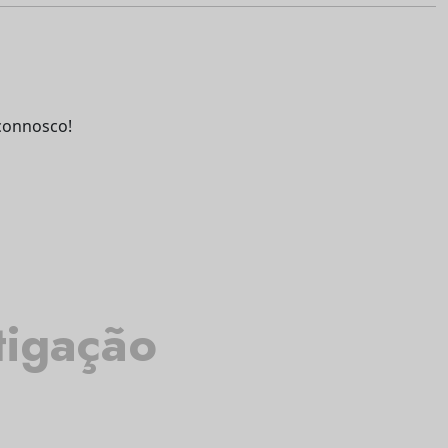
connosco!
tigação