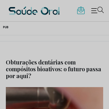
Saúde Oral
Skip
PUB
to
content
Obturações dentárias com
compósitos bioativos: o futuro passa
por aqui?