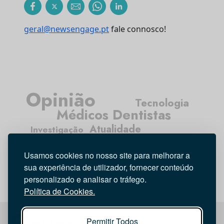
geral@newsengage.pt
fale connosco!
Opinião
Tecnologia
Médicos Dentistas
Atualidade
Investigação
Higiene Oral
Entrevista
Usamos cookies no nosso site para melhorar a
sua experiência de utilizador, fornecer conteúdo
personalizado e analisar o tráfego.
Política de Cookies.
Permitir Todos