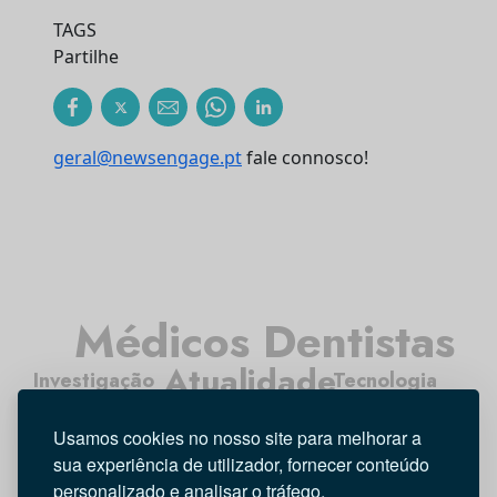
TAGS
Partilhe
geral@newsengage.pt
fale connosco!
Médicos Dentistas
Atualidade
Investigação
Tecnologia
Opinião
Higiene Oral
Usamos cookies no nosso site para melhorar a
Entrevista
sua experiência de utilizador, fornecer conteúdo
personalizado e analisar o tráfego.