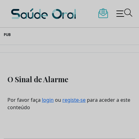
Saúde Oral
Skip
PUB
to
content
O Sinal de Alarme
Por favor faça
login
ou
registe-se
para aceder a este
conteúdo