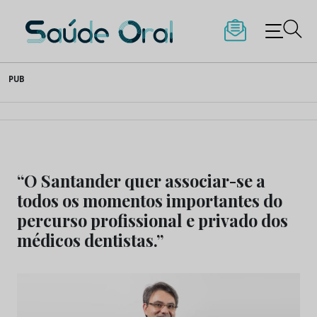
Saúde Oral
Skip
PUB
to
content
“O Santander quer associar-se a
todos os momentos importantes do
percurso profissional e privado dos
médicos dentistas.”