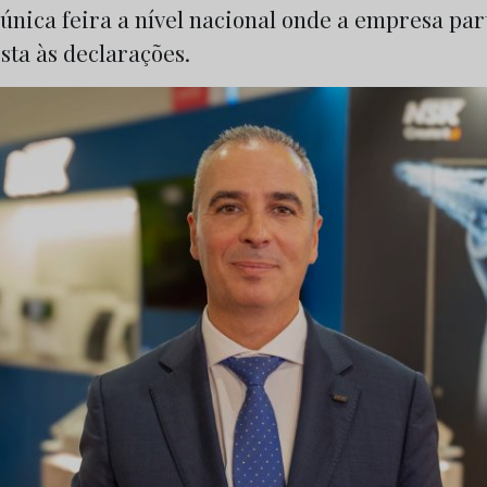
 única feira a nível nacional onde a empresa pa
ista às declarações.