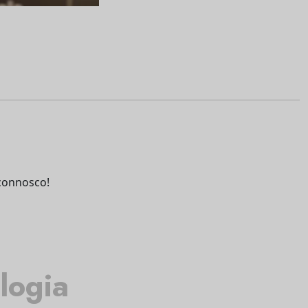
connosco!
logia