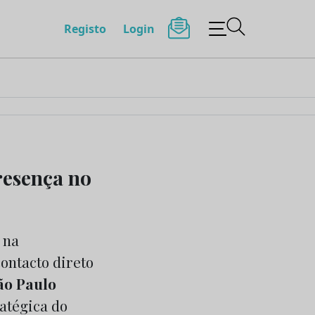
Registo
Login
resença no
 na
ontacto direto
ão Paulo
atégica do