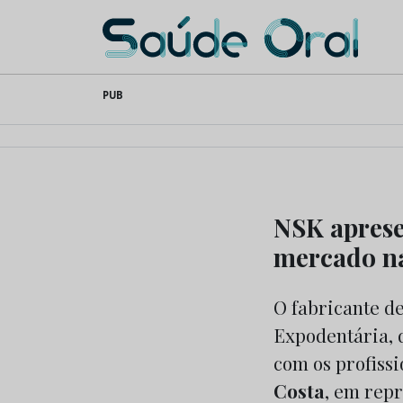
Saúde Oral
Skip
PUB
to
content
NSK aprese
mercado n
O fabricante d
Expodentária, d
com os profiss
Costa
, em rep