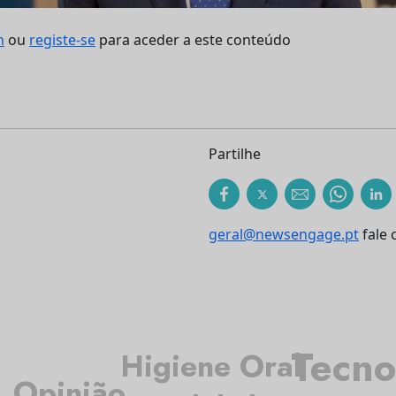
n
ou
registe-se
para aceder a este conteúdo
Partilhe
geral@newsengage.pt
fale 
Tecno
Higiene Oral
Opinião