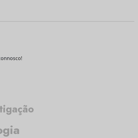
connosco!
tigação
ogia