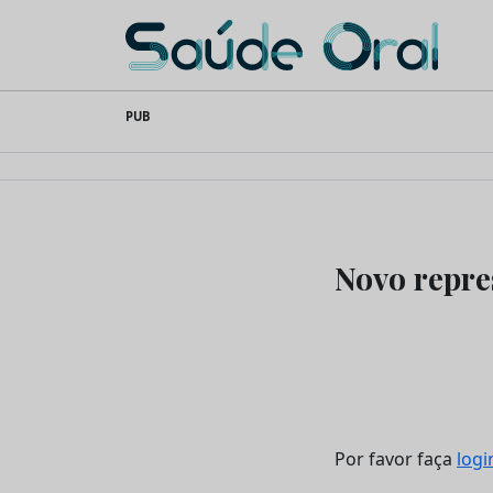
Saúde Oral
Skip
PUB
to
content
Novo repre
Por favor faça
logi