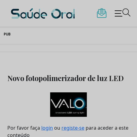
Saúde Oral
Skip
PUB
to
content
Novo fotopolimerizador de luz LED
Por favor faça
login
ou
registe-se
para aceder a este
conteúdo