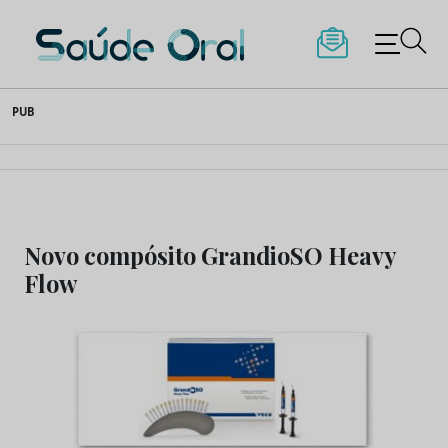
Saúde Oral
Skip
PUB
to
content
Novo compósito GrandioSO Heavy
Flow