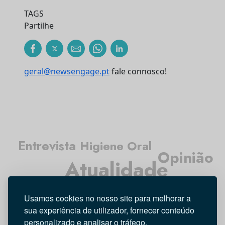
TAGS
Partilhe
geral@newsengage.pt
fale connosco!
Entrevista
Higiene Oral
Opinião
Atualidade
Médicos Dentistas
Usamos cookies no nosso site para melhorar a
Investigação
Tecnologia
sua experiência de utilizador, fornecer conteúdo
personalizado e analisar o tráfego.