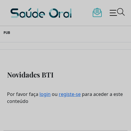
Saúde Oral
Skip
PUB
to
content
Novidades BTI
Por favor faça
login
ou
registe-se
para aceder a este
conteúdo