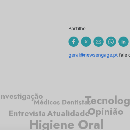
Partilhe
geral@newsengage.pt
fale 
Investigação
Tecnolog
Médicos Dentistas
Opinião
Atualidade
Entrevista
Higiene Oral