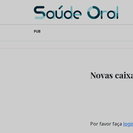
Saúde Oral
Skip
PUB
to
content
Novas caix
Por favor faça
logi