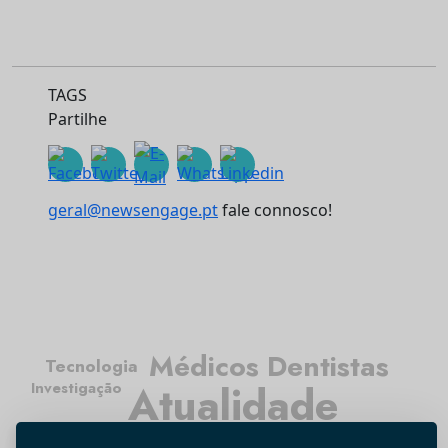
TAGS
Partilhe
geral@newsengage.pt
fale connosco!
Médicos Dentistas
Tecnologia
Atualidade
Investigação
Higiene Oral