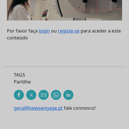
Por favor faça
login
ou
registe-se
para aceder a este
conteúdo
TAGS
Partilhe
geral@newsengage.pt
fale connosco!