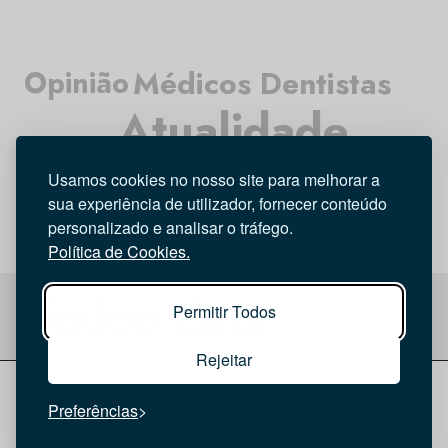
Médicos Dentistas
Opinião
Atualidade
Tecnologia
Investigação
Entrevista
Higiene Oral
Usamos cookies no nosso site para melhorar a
sua experiência de utilizador, fornecer conteúdo
personalizado e analisar o tráfego.
Política de Cookies.
Permitir Todos
Rejeitar
© 2026 Saúde Oral
Ficha Técnica
|
Política de Cookies
|
Preferências
Política de privacidade