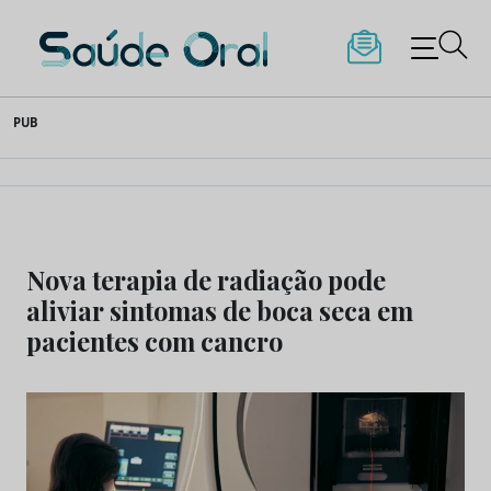
Saúde Oral
Skip
PUB
to
content
Nova terapia de radiação pode
aliviar sintomas de boca seca em
pacientes com cancro