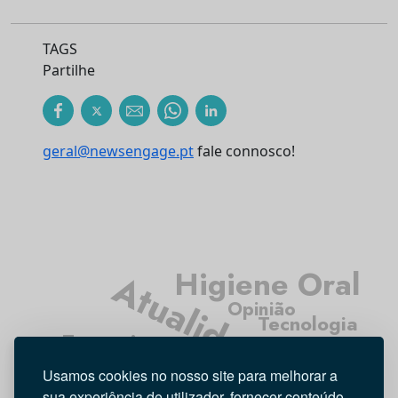
TAGS
Partilhe
geral@newsengage.pt
fale connosco!
Higiene Oral
Atualidade
Opinião
Tecnologia
Entrevista
Investigação
Médicos Dentistas
Usamos cookies no nosso site para melhorar a
sua experiência de utilizador, fornecer conteúdo