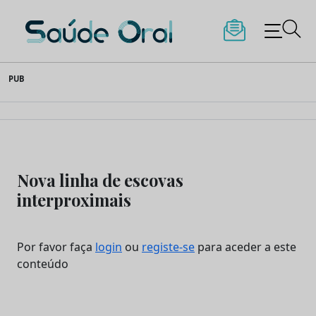
Saúde Oral
Skip
PUB
to
content
Nova linha de escovas
interproximais
Por favor faça
login
ou
registe-se
para aceder a este
conteúdo