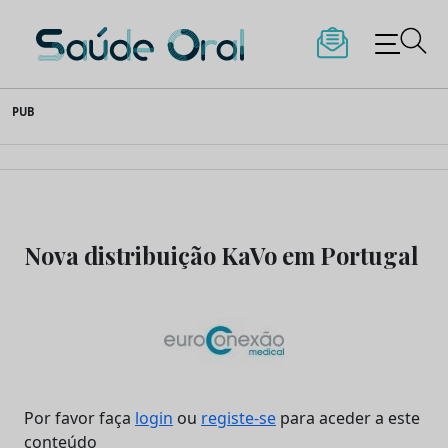
Saúde Oral
Skip
PUB
to
content
Nova distribuição KaVo em Portugal
Por favor faça
login
ou
registe-se
para aceder a este
conteúdo