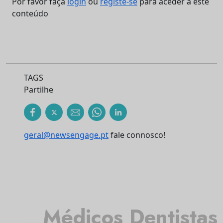
Por favor faça
login
ou
registe-se
para aceder a este
conteúdo
TAGS
Partilhe
geral@newsengage.pt
fale connosco!
Médicos Dentistas