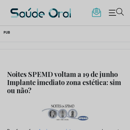
Saúde Oral
Skip
PUB
to
content
Noites SPEMD voltam a 19 de junho
Implante imediato zona estética: sim
ou não?