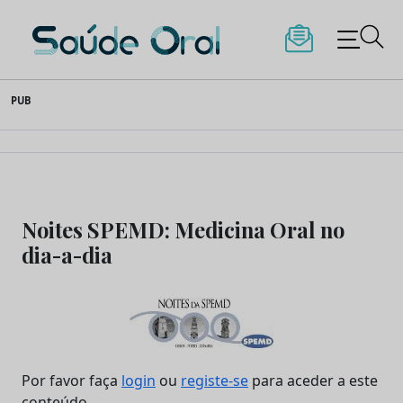
Saúde Oral
Skip
PUB
to
content
Noites SPEMD: Medicina Oral no
dia-a-dia
Por favor faça
login
ou
registe-se
para aceder a este
conteúdo