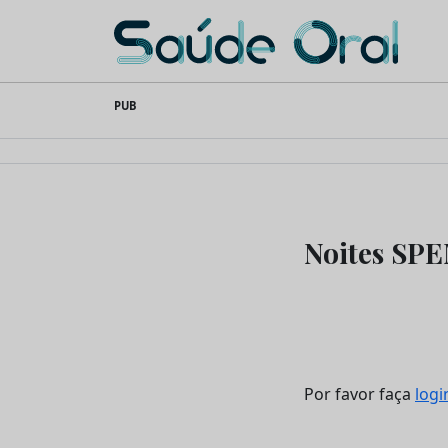
Saúde Oral
Skip
PUB
to
content
Noites SPE
Por favor faça
logi