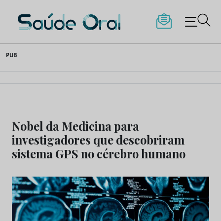
Saúde Oral
Skip
PUB
to
content
Nobel da Medicina para
investigadores que descobriram
sistema GPS no cérebro humano