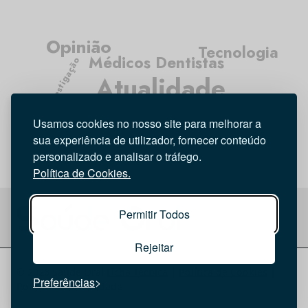
Opinião
Tecnologia
Médicos Dentistas
Investigação
Atualidade
Higiene Oral
Entrevista
Usamos cookies no nosso site para melhorar a
sua experiência de utilizador, fornecer conteúdo
personalizado e analisar o tráfego.
Política de Cookies.
Permitir Todos
Rejeitar
© 2026 Saúde Oral
Ficha Técnica
|
Política de Cookies
|
Preferências
Política de privacidade