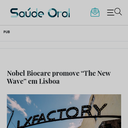
Saúde Oral
Skip
PUB
to
content
Nobel Biocare promove “The New
Wave” em Lisboa