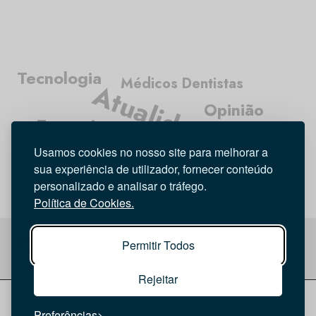
Tecnologia
Médicos Dentistas
Atualidade
Opinião
Entrevista
Higiene Oral
Usamos cookies no nosso site para melhorar a
Investigação
sua experiência de utilizador, fornecer conteúdo
personalizado e analisar o tráfego.
Política de Cookies.
Permitir Todos
Rejeitar
© 2026 Saúde Oral
Ficha Técnica
|
Política de Cookies
|
Preferências