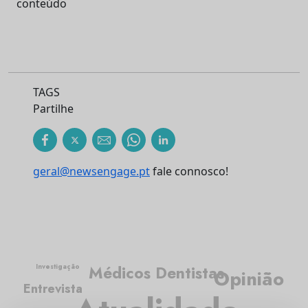
conteúdo
TAGS
Partilhe
geral@newsengage.pt
fale connosco!
Médicos Dentistas
Investigação
Opinião
Entrevista