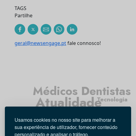
TAGS
Partilhe
geral@newsengage.pt
fale connosco!
Médicos Dentistas
Atualidade
Tecnologia
Higiene Oral
Investigação
Usamos cookies no nosso site para melhorar a
Opinião
Entrevista
sua experiência de utilizador, fornecer conteúdo
personalizado e analisar o tráfego.