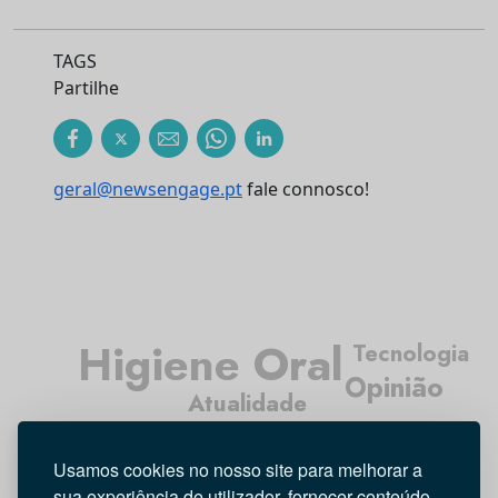
TAGS
Partilhe
geral@newsengage.pt
fale connosco!
Higiene Oral
Tecnologia
Opinião
Atualidade
Médicos Dentistas
Usamos cookies no nosso site para melhorar a
Investigação
Entrevista
sua experiência de utilizador, fornecer conteúdo