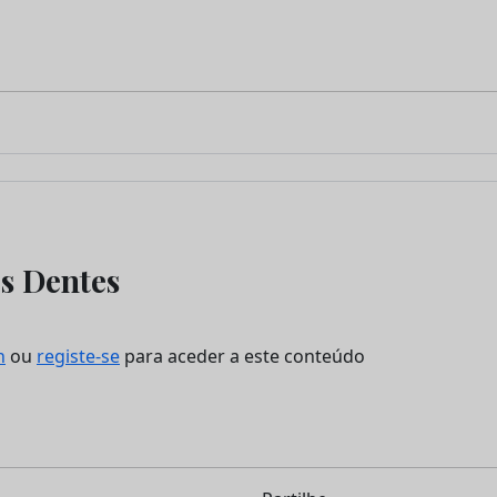
os Dentes
n
ou
registe-se
para aceder a este conteúdo