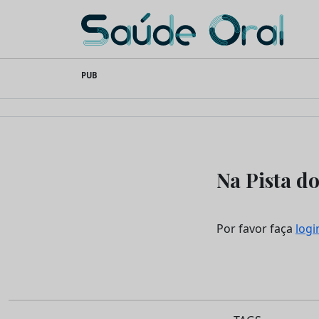
Saúde Oral
Skip
PUB
to
content
Na Pista d
Por favor faça
logi