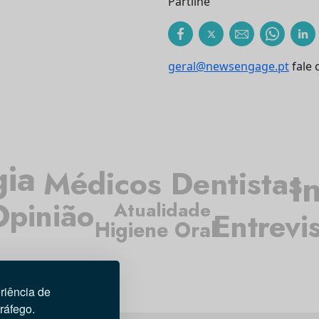
Partilhe
geral@newsengage.pt
fale 
gia
Médicos Dentistas
I
Opinião
Atualidade
Entrevi
Higiene Oral
riência de
tráfego.