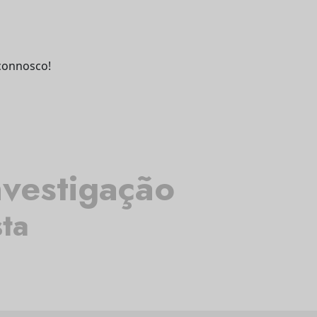
connosco!
nvestigação
sta