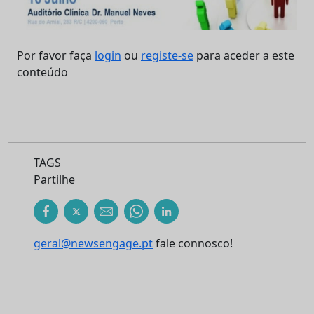
Por favor faça
login
ou
registe-se
para aceder a este
conteúdo
TAGS
Partilhe
geral@newsengage.pt
fale connosco!