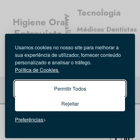
Tecnologia
Atualidade
Higiene Oral
Médicos Dentistas
Entrevista
Opinião
Investigação
Usamos cookies no nosso site para melhorar a
sua experiência de utilizador, fornecer conteúdo
personalizado e analisar o tráfego.
Política de Cookies.
Permitir Todos
Rejeitar
© 2026 Saúde Oral
Ficha Técnica
|
Política de Cookies
|
Preferências
Política de privacidade