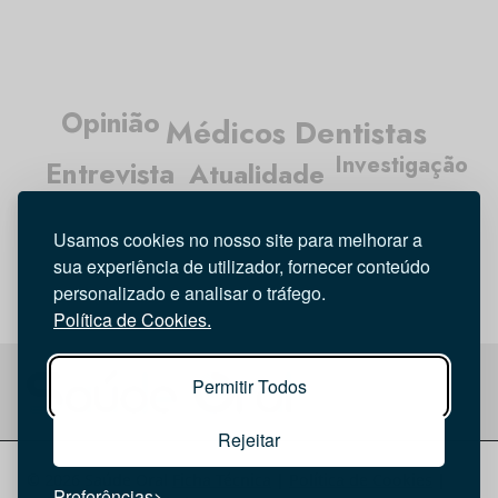
Opinião
Médicos Dentistas
Investigação
Entrevista
Atualidade
Higiene Oral
Usamos cookies no nosso site para melhorar a
Tecnologia
sua experiência de utilizador, fornecer conteúdo
personalizado e analisar o tráfego.
Política de Cookies.
Permitir Todos
Rejeitar
© 2026 Saúde Oral
Ficha Técnica
|
Política de Cookies
|
Preferências